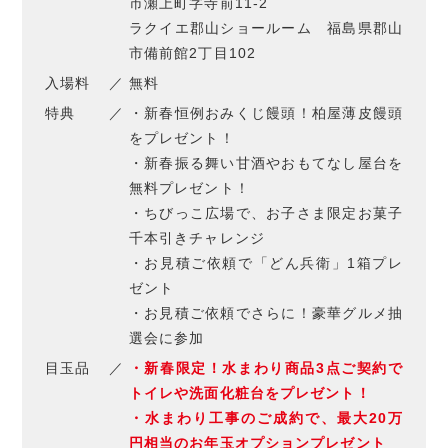
市瀬上町字寺前11-2
ラクイエ郡山ショールーム 福島県郡山
市備前館2丁目102
入場料
無料
特典
・新春恒例おみくじ饅頭！柏屋薄皮饅頭
をプレゼント！
・新春振る舞い甘酒やおもてなし屋台を
無料プレゼント！
・ちびっこ広場で、お子さま限定お菓子
千本引きチャレンジ
・お見積ご依頼で「どん兵衛」1箱プレ
ゼント
・お見積ご依頼でさらに！豪華グルメ抽
選会に参加
目玉品
・新春限定！水まわり商品3点ご契約で
トイレや洗面化粧台をプレゼント！
・水まわり工事のご成約で、最大20万
円相当のお年玉オプションプレゼント