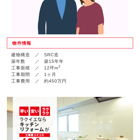
物件
情報
建物構造
SRC造
築年数
築15年年
2
工事面積
12坪m
工事期間
1ヶ月
工事費用
約450万円