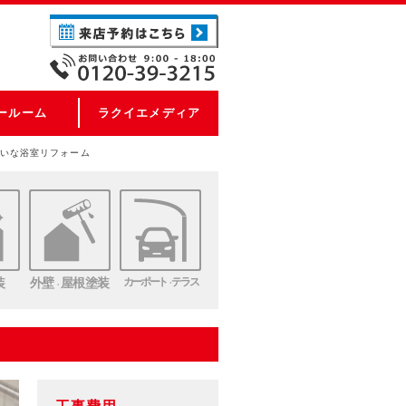
ールーム
ラクイエメディア
いな浴室リフォーム
装
外壁
屋根塗装
カーポート
テラス
・
・