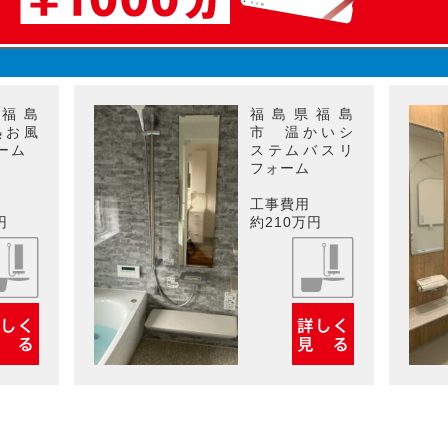
福島
福島県福島
熱お風
市 温かいシ
ーム
ステムバスリ
フォーム
工事費用
円
約210万円