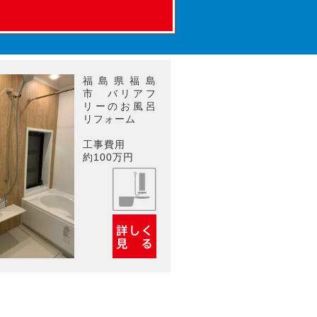
福島県福島
市 バリアフ
リーのお風呂
リフォーム
工事費用
約100万円