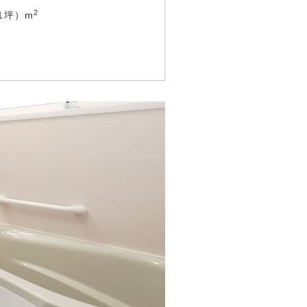
2
61坪）m