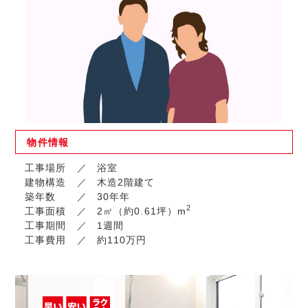
物件
情報
工事場所
浴室
建物構造
木造2階建て
築年数
30年年
2
工事面積
2㎡（約0.61坪）m
工事期間
1週間
工事費用
約110万円