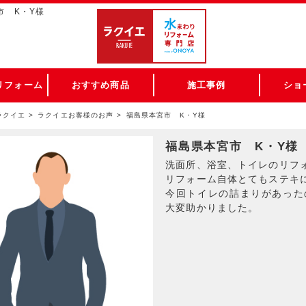
市 K・Y様
リフォーム
おすすめ商品
施工事例
ショ
ラクイエ
ラクイエお客様のお声
福島県本宮市 K・Y様
福島県本宮市 K・Y様
洗面所、浴室、トイレのリフ
リフォーム自体とてもステキ
今回トイレの詰まりがあった
大変助かりました。