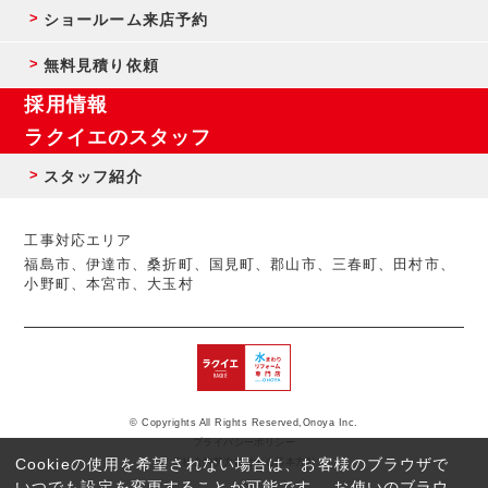
ショールーム来店予約
無料見積り依頼
採用情報
ラクイエのスタッフ
スタッフ紹介
工事対応エリア
福島市、伊達市、桑折町、国見町、郡山市、三春町、田村市、
小野町、本宮市、大玉村
© Copyrights All Rights Reserved,Onoya Inc.
プライバシーポリシー
Cookieの使用を希望されない場合は、お客様のブラウザで
反社会的勢力に対する基本方針
いつでも設定を変更することが可能です。 お使いのブラウ