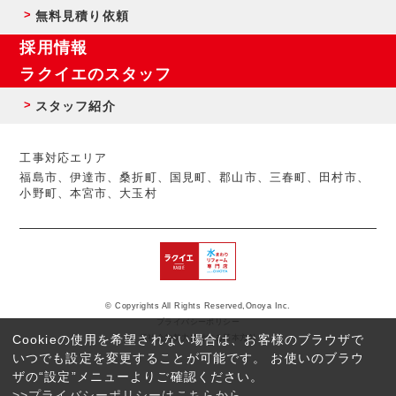
無料見積り依頼
採用情報
ラクイエのスタッフ
スタッフ紹介
工事対応エリア
福島市、伊達市、桑折町、国見町、郡山市、三春町、田村市、
小野町、本宮市、大玉村
© Copyrights All Rights Reserved,Onoya Inc.
プライバシーポリシー
Cookieの使用を希望されない場合は、お客様のブラウザで
反社会的勢力に対する基本方針
いつでも設定を変更することが可能です。 お使いのブラウ
ザの“設定”メニューよりご確認ください。
>>プライバシーポリシーはこちらから