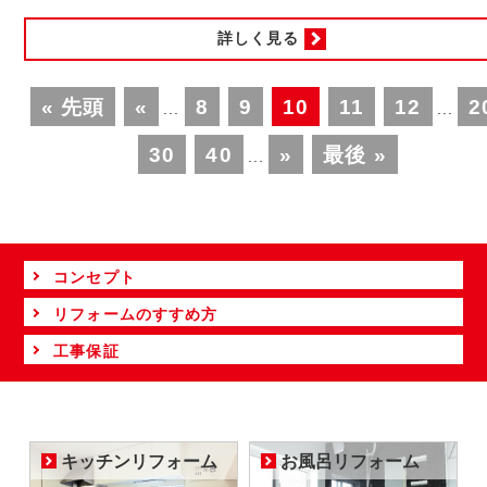
詳しく見る
« 先頭
«
8
9
10
11
12
2
...
...
30
40
»
最後 »
...
コンセプト
リフォームのすすめ方
工事保証
キッチンリフォーム
お風呂リフォーム