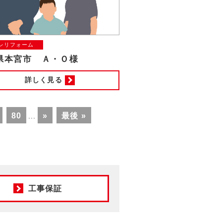
レリフォーム
県本宮市 Ａ・Ｏ様
詳しく見る
80
»
最後 »
...
工事保証