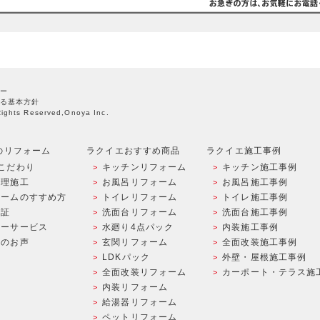
ー
る基本方針
Rights Reserved,Onoya Inc.
のリフォーム
ラクイエおすすめ商品
ラクイエ施工事例
こだわり
キッチンリフォーム
キッチン施工事例
管理施工
お風呂リフォーム
お風呂施工事例
ォームのすすめ方
トイレリフォーム
トイレ施工事例
保証
洗面台リフォーム
洗面台施工事例
ターサービス
水廻り4点パック
内装施工事例
様のお声
玄関リフォーム
全面改装施工事例
LDKパック
外壁・屋根施工事例
全面改装リフォーム
カーポート・テラス施
内装リフォーム
給湯器リフォーム
ペットリフォーム