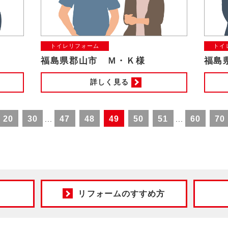
トイレリフォーム
トイ
福島県郡山市 Ｍ・Ｋ様
福島
詳しく見る
20
30
47
48
49
50
51
60
70
...
...
リフォームのすすめ方