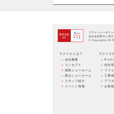
プライバシーポリシ
反社会的勢力に対す
© Copyrights All 
ラクイエとは？
ラクイエ
会社概要
9つの
コンセプト
自社
福島ショールーム
リフ
郡山ショールーム
工事
スタッフ紹介
アフ
イベント情報
お客