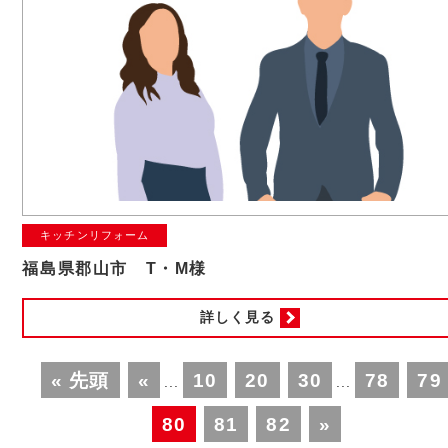
キッチンリフォーム
福島県郡山市 T・M様
詳しく見る
« 先頭
«
10
20
30
78
79
...
...
80
81
82
»